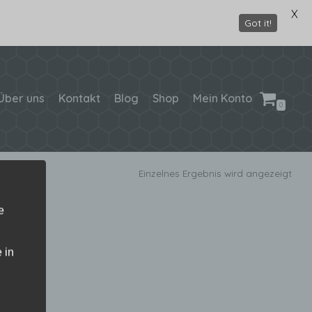
X
Got it!
Über uns
Kontakt
Blog
Shop
Mein Konto
0
Einzelnes Ergebnis wird angezeigt
e
 in